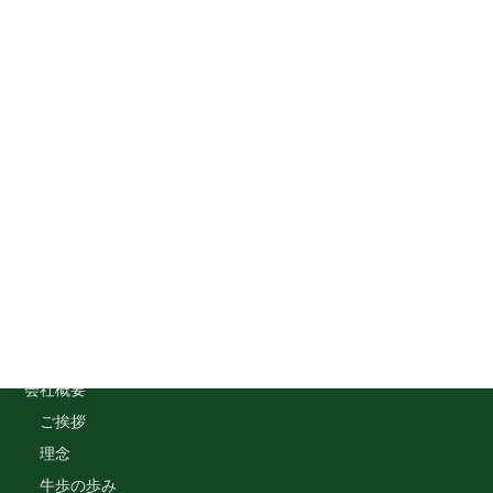
サロマ農協育成センター様
発情をしっかりひろってくれる。
発情グラフが見やすい。
Menu
トップページ
会社概要
ご挨拶
理念
牛歩の歩み