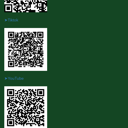
➤Tiktok
➤YouTube